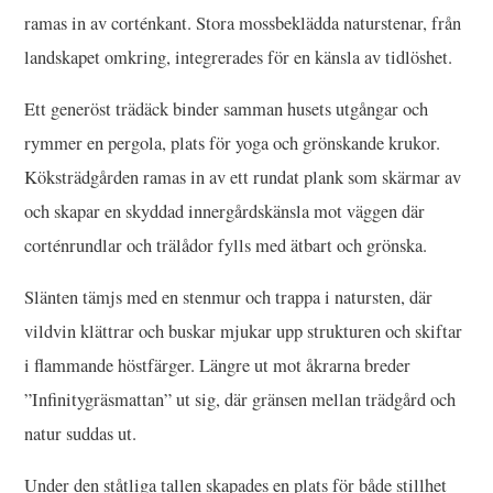
ramas in av corténkant. Stora mossbeklädda naturstenar, från
landskapet omkring, integrerades för en känsla av tidlöshet.
Ett generöst trädäck binder samman husets utgångar och
rymmer en pergola, plats för yoga och grönskande krukor.
Köksträdgården ramas in av ett rundat plank som skärmar av
och skapar en skyddad innergårdskänsla mot väggen där
corténrundlar och trälådor fylls med ätbart och grönska.
Slänten tämjs med en stenmur och trappa i natursten, där
vildvin klättrar och buskar mjukar upp strukturen och skiftar
i flammande höstfärger. Längre ut mot åkrarna breder
”Infinitygräsmattan” ut sig, där gränsen mellan trädgård och
natur suddas ut.
Under den ståtliga tallen skapades en plats för både stillhet